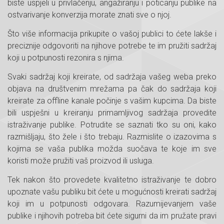
biste uspjeli u privlačenju, angažiranju i poticanju publike na
ostvarivanje konverzija morate znati sve o njoj.
Što više informacija prikupite o vašoj publici to ćete lakše i
preciznije odgovoriti na njihove potrebe te im pružiti sadržaj
koji u potpunosti rezonira s njima.
Svaki sadržaj koji kreirate, od sadržaja vašeg weba preko
objava na društvenim mrežama pa čak do sadržaja koji
kreirate za offline kanale počinje s vašim kupcima. Da biste
bili uspješni u kreiranju primamljivog sadržaja provedite
istraživanje publike. Potrudite se saznati tko su oni, kako
razmišljaju, što žele i što trebaju. Razmislite o izazovima s
kojima se vaša publika možda suočava te koje im sve
koristi može pružiti vaš proizvod ili usluga.
Tek nakon što provedete kvalitetno istraživanje te dobro
upoznate vašu publiku bit ćete u mogućnosti kreirati sadržaj
koji im u potpunosti odgovara. Razumijevanjem vaše
publike i njihovih potreba bit ćete sigurni da im pružate pravi