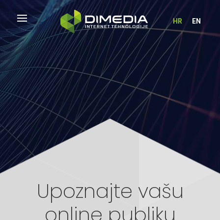
HR
EN
Upoznajte vašu
online publiku