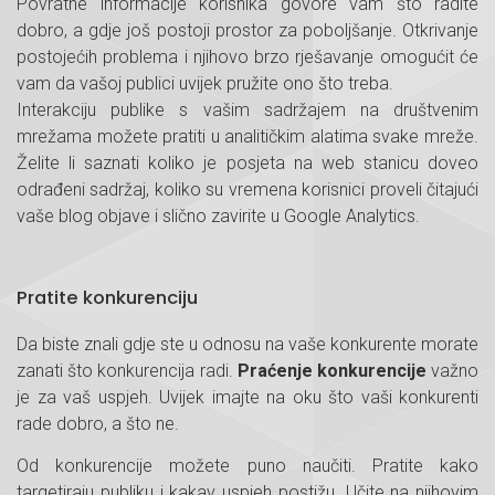
Povratne informacije korisnika govore vam što radite
dobro, a gdje još postoji prostor za poboljšanje. Otkrivanje
postojećih problema i njihovo brzo rješavanje omogućit će
vam da vašoj publici uvijek pružite ono što treba.
Interakciju publike s vašim sadržajem na društvenim
mrežama možete pratiti u analitičkim alatima svake mreže.
Želite li saznati koliko je posjeta na web stanicu doveo
odrađeni sadržaj, koliko su vremena korisnici proveli čitajući
vaše blog objave i slično zavirite u Google Analytics.
Pratite konkurenciju
Da biste znali gdje ste u odnosu na vaše konkurente morate
zanati što konkurencija radi.
Praćenje konkurencije
važno
je za vaš uspjeh. Uvijek imajte na oku što vaši konkurenti
rade dobro, a što ne.
Od konkurencije možete puno naučiti. Pratite kako
targetiraju publiku i kakav uspjeh postižu. Učite na njihovim