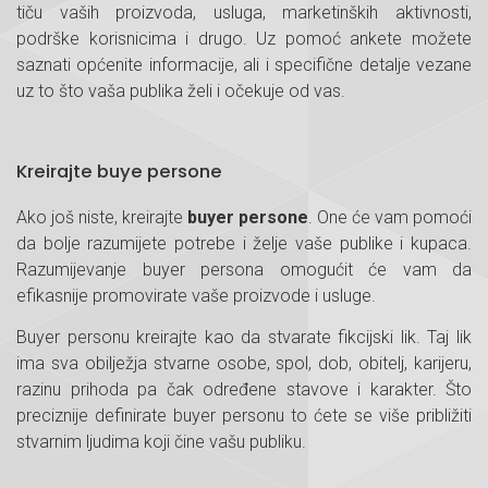
tiču vaših proizvoda, usluga, marketinških aktivnosti,
podrške korisnicima i drugo. Uz pomoć ankete možete
saznati općenite informacije, ali i specifične detalje vezane
uz to što vaša publika želi i očekuje od vas.
Kreirajte buye persone
Ako još niste, kreirajte
buyer persone
. One će vam pomoći
da bolje razumijete potrebe i želje vaše publike i kupaca.
Razumijevanje buyer persona omogućit će vam da
efikasnije promovirate vaše proizvode i usluge.
Buyer personu kreirajte kao da stvarate fikcijski lik. Taj lik
ima sva obilježja stvarne osobe, spol, dob, obitelj, karijeru,
razinu prihoda pa čak određene stavove i karakter. Što
preciznije definirate buyer personu to ćete se više približiti
stvarnim ljudima koji čine vašu publiku.